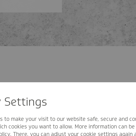
y Settings
s to make your visit to our website safe, secure and co
ch cookies you want to allow. More information can be 
olicy
. There, you can adjust your cookie settings again 