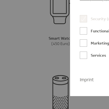
Security 
Functional
Smart Watch
Marketin
(450 Euro)
Services
Imprint