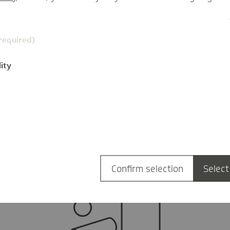
(required)
ity
Action-Kamera
g
(350 Euro)
Confirm selection
Select