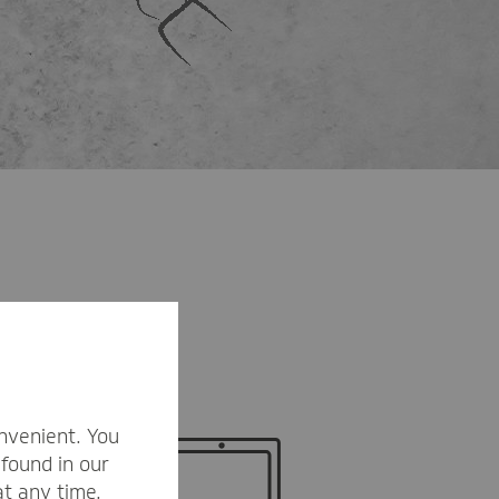
nvenient. You
found in our
at any time.