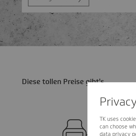
Diese tollen Preise gibt's
Privac
TK uses cookie
can choose whi
data privacy p