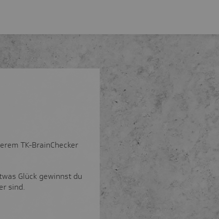
serem TK-BrainChecker
etwas Glück gewinnst du
er sind.